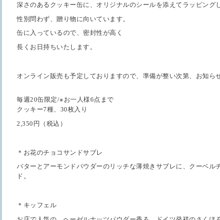
深さのあるクッキー缶に、オリジナルのシールを添えてラッピング
性別問わず、贈り物に向いています。
缶に入っているので、密封性が高く
長くお日持ちいたします。
オンライン販売も予定しておりますので、準備が整い次第、お知ら
※
毎週
20
缶限定
/
お一人様
6
点まで
クッキー
7
種、
30
枚入り
2,350
円（税込）
＊お花のチョコサンドサブレ
バターとアーモンドパウダーのリッチな薄焼きサブレに、クーベル
ド。
＊キッフェル
お店で人気の、ヘーゼルナッツパウダー香る、ドイツ発祥のさくほ