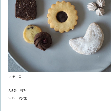
ッキー缶
2/5分…残7缶
2/12…残2缶