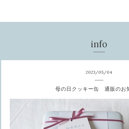
info
2023
/
05
/
04
母の日クッキー缶 通販のお