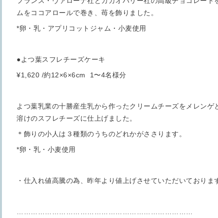
フランス・ヴァローナ社とカカオバリー社の高級チョコレート
ムをココアロールで巻き、苺を飾りました。
*卵・乳・アプリコットジャム・小麦使用
●よつ葉スフレチーズケーキ
¥1,620 /約12×6×6cm 1〜4名様分
よつ葉乳業の十勝産生乳から作ったクリームチーズをメレンゲ
溶けのスフレチーズに仕上げました。
＊飾りの小人は３種類のうちのどれかがささります。
*卵・乳・小麦使用
・仕入れ値高騰の為、昨年より値上げさせていただいておりま
…………………………………………………………………