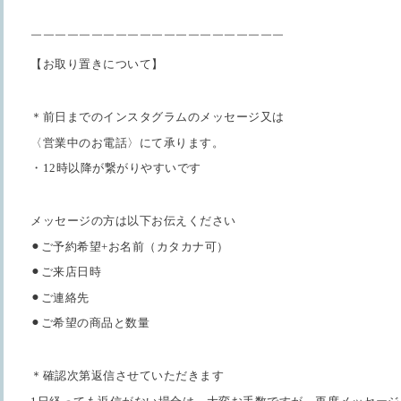
￣￣￣￣￣￣￣￣￣￣￣￣￣￣￣￣￣￣￣￣￣
【お取り置きについて】
＊前日までのインスタグラムのメッセージ又は
〈営業中のお電話〉にて承ります。
・12時以降が繋がりやすいです
メッセージの方は以下お伝えください
⚫︎ご予約希望+お名前（カタカナ可）
⚫︎ご来店日時
⚫︎ご連絡先
⚫︎ご希望の商品と数量
＊確認次第返信させていただきます