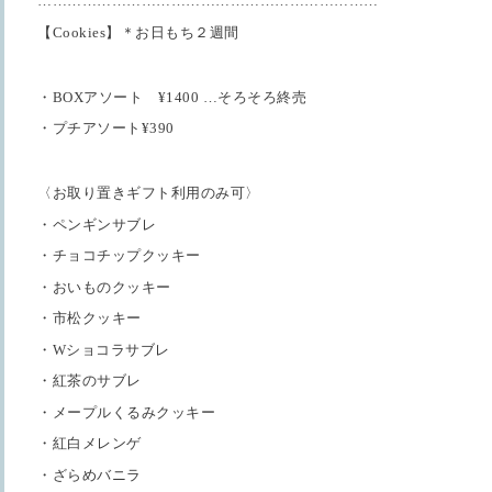
……………………………………………………………
【Cookies】＊お日もち２週間
・BOXアソート ¥1400 …そろそろ終売
・プチアソート¥390
〈お取り置きギフト利用のみ可〉
・ペンギンサブレ
・チョコチップクッキー
・おいものクッキー
・市松クッキー
・Wショコラサブレ
・紅茶のサブレ
・メープルくるみクッキー
・紅白メレンゲ
・ざらめバニラ