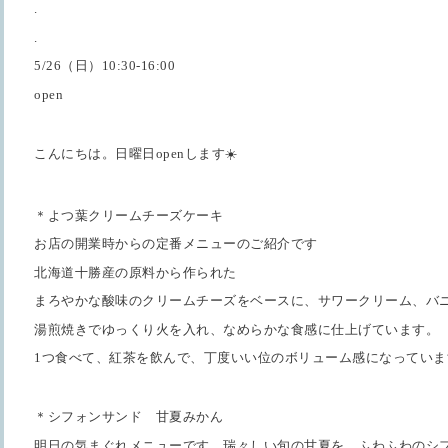
.
.
5/26（日）10:30-16:00
open
こんにちは。日曜日openします☀️
＊よつ葉クリームチーズケーキ
お店の開業時からの定番メニューのご紹介です
北海道十勝産の原料から作られた
まろやかな酸味のクリームチーズをベースに、サワークリーム、バ
湯煎焼きでゆっくり火を入れ、なめらかな食感に仕上げています。
1つ食べて、紅茶を飲んで、丁度いい位のボリューム感になっていま
＊シフォンサンド 甘夏みかん
明日の気まぐれメニューです。瑞々しい旬の甘夏を、ふわふわのシ