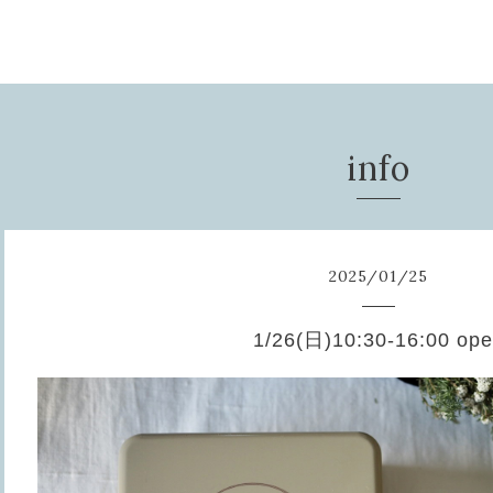
info
2025
/
01
/
25
1/26(日)10:30-16:00 op