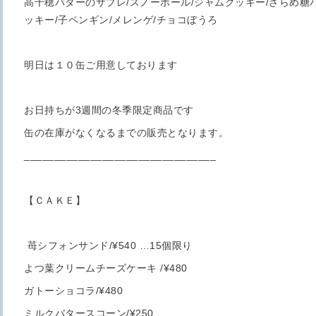
高千穂バターのサブレ/スノーボール/ジャムクッキー/ざらめ糖
ッキー/子ペンギン/メレンゲ/チョコぼうろ
明日は１０缶ご用意しております
お日持ちが3週間の冬季限定商品です
缶の在庫がなくなるまでの販売となります。
________________________________
【ＣＡＫＥ】
苺シフォンサンド/¥540 …15個限り
よつ葉クリームチーズケーキ /¥480
ガトーショコラ/¥480
ミルクバタースコーン/¥250