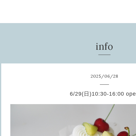
info
2025
/
06
/
28
6/29(日)10:30-16:00 op