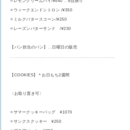
⚪︎レモンクリームパイ/¥540 …6点限り
⚪︎ウィークエンドシトロン /¥350
⚪︎ミルクバタースコーン/¥250
⚪︎レーズンバターサンド /¥230
【パン担当のパン】…日曜日の販売
…………………………………………………………………
【COOKIES】＊お日もち2週間
〈お取り置き可〉
⚪︎サマークッキーバッグ ¥1070
⚪︎サンクスクッキー ¥250