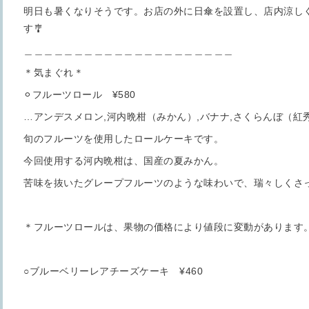
明日も暑くなりそうです。お店の外に日傘を設置し、店内涼し
す🎐
＿＿＿＿＿＿＿＿＿＿＿＿＿＿＿＿＿＿＿＿＿
＊気まぐれ＊
⚪︎フルーツロール ¥580
…アンデスメロン,河内晩柑（みかん）,バナナ,さくらんぼ（紅
旬のフルーツを使用したロールケーキです。
今回使用する河内晩柑は、国産の夏みかん。
苦味を抜いたグレープフルーツのような味わいで、瑞々しくさ
＊フルーツロールは、果物の価格により値段に変動があります
○ブルーベリーレアチーズケーキ ¥460