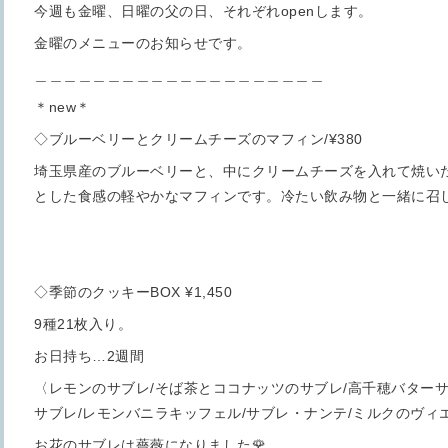
今週も金曜、日曜の父の日、それぞれopenします。
金曜のメニューのお知らせです。
＿＿＿＿＿＿＿＿＿＿＿＿＿＿＿＿＿＿＿＿
＊new＊
◇ブルーベリーとクリームチーズのマフィン/¥380
埼玉県産のブルーベリーと、中にクリームチーズを入れて焼い
とした食感の軽やかなマフィンです。冷たい飲み物と一緒に召
◇季節のクッキーBOX ¥1,450
9種21枚入り。
お日持ち…2週間
〈レモンのサブレ/そば茶とココナッツのサブレ/高千穂バターサ
サブレ/レモンバニラキッフェル/サブレ・ナンテ/ミルクのヴィ
お花のサブレは薔薇になりました🌹