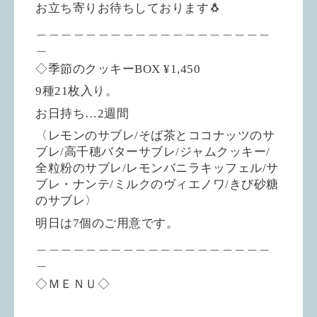
お立ち寄りお待ちしております🐧
＿＿＿＿＿＿＿＿＿＿＿＿＿＿＿＿＿＿＿
＿
◇季節のクッキーBOX ¥1,450
9種21枚入り。
お日持ち…2週間
〈レモンのサブレ/そば茶とココナッツのサ
ブレ/高千穂バターサブレ/ジャムクッキー/
全粒粉のサブレ/レモンバニラキッフェル/サ
ブレ・ナンテ/ミルクのヴィエノワ/きび砂糖
のサブレ〉
明日は7個のご用意です。
＿＿＿＿＿＿＿＿＿＿＿＿＿＿＿＿＿＿＿
＿
◇ＭＥＮＵ◇